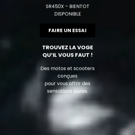
SR450X – BIENTOT
DISPONIBLE
FAIRE UN ESSAI
TROUVEZ LA VOGE
QU’IL VOUS FAUT !
Des motos et scooters
conçues
pour vous offrir des
sensations pures.