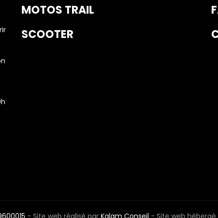
MOTOS TRAIL
F
ir
SCOOTER
on
9h
9600015
- Site web réalisé par
Kalam Conseil
- Site web hébergé