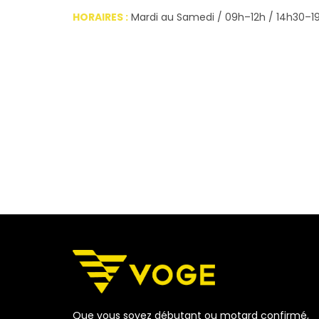
HORAIRES :
Mardi au Samedi / 09h–12h / 14h30–1
Que vous soyez débutant ou motard confirmé,