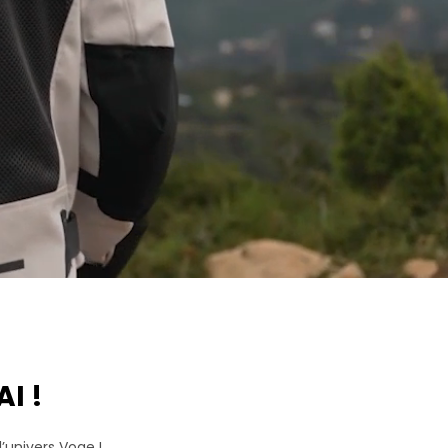
I !
’univers Voge !